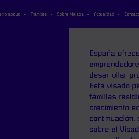
stro apoyo
Trámites
Sobre Málaga
Actualidad
Contac
España ofrece
emprendedore
desarrollar pr
Este visado p
familias resid
crecimiento e
continuación, 
sobre el Visa