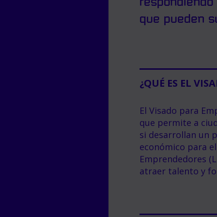
respondiendo
que pueden su
¿QUÉ ES EL VI
El Visado para Em
que permite a ciu
si desarrollan un 
económico para el 
Emprendedores (Le
atraer talento y 