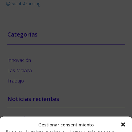
@GiantsGaming
Categorías
Innovación
Las Málaga
Trabajo
Noticias recientes
LAS MÁLAGA
Gestionar consentimiento
Noticias Abril 2026
Para ofrecer las mejores experiencias, utilizamos tecnologías como las