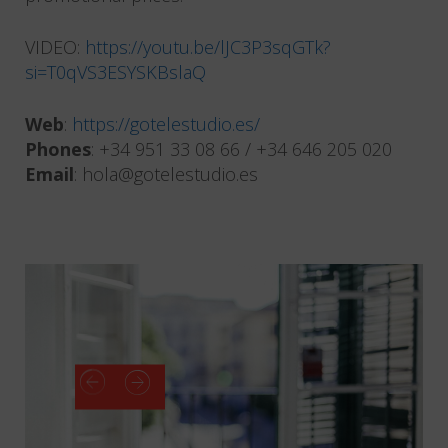
VIDEO:
https://youtu.be/lJC3P3sqGTk?
si=T0qVS3ESYSKBslaQ
Web
:
https://gotelestudio.es/
Phones
: +34 951 33 08 66 / +34 646 205 020
Email
: hola@gotelestudio.es